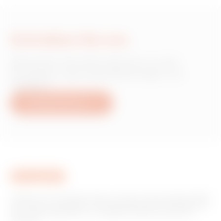
Schreiben Sie uns
Wünschen Sie Informationen zu den
Produkten oder Dienstleistungen von
Gewiss?
Schreiben Sie uns
Gewiss ist ein wichtiger Akteur auf dem internationalen Markt
hinsichtlich Lösungen für die Hausautomation, Energieschutz-
und -verteilungssysteme, intelligente Beleuchtung und E-