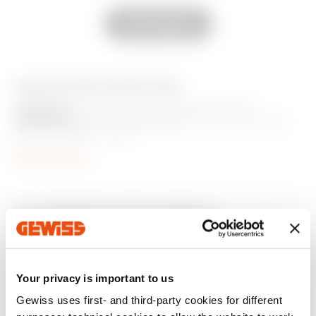
GWD9373
4P
Alle anzeigen
GWD9374
4P
AUSSTATTUNG UND NOTIZEN
ZUBEHÖR:
Lieferung mit Frontklemmen (FC).
MERKMALE:
Stromregelbereich Ir = 0,4 - 0,5 - 0,63 -
0,8 - 0,9 - 0,95 - 1 x In.
Neutralleiter 100% oder 50% geschützt für 4-polige
Mehr anzeigen
Geräte.
Zusätzliche Produkte
Your privacy is important to us
Gewiss uses first- and third-party cookies for different