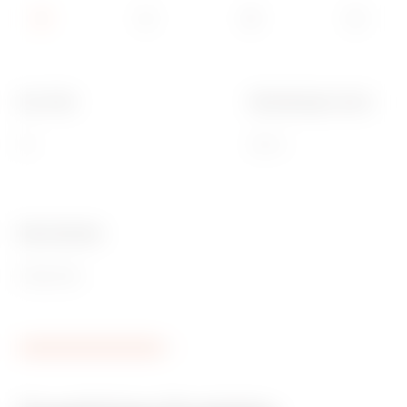
Anz. Pole
Bemessungs- strom
4P
250 A
Ware Number
85362090