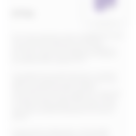
FTTH
est l’unique logiciel en ligne installable sur un PC
et pouvant être utilisé par tout appareil
connecté à Internet (smartphone, tablette ou
PC), grâce auquel il est possible de configurer
les systèmes fibre optique FTTH.
Le programme est administré par un système
simple de composition automatique qui vous
offre la possibilité de définir diverses
informations (nombre de logements, distances
et types de signaux disponibles), pour obtenir
un schéma topographique du système et des
appareils connexes nécessaires à sa mise en
œuvre.
À l’issue de la configuration, il est possible