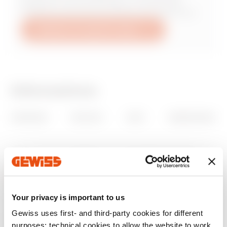
d’exporter la documentation et la liste des
matériaux ainsi que le schéma topographique.
Utilisation du logiciel en ligne
Informations
VERSIONS
ÉDITEUR
DATE
DIMENSIONS
2020
GEWISS
01/03/2022
150 MB
Your privacy is important to us
Gewiss uses first- and third-party cookies for different
Capture d’écran
purposes: technical cookies to allow the website to work