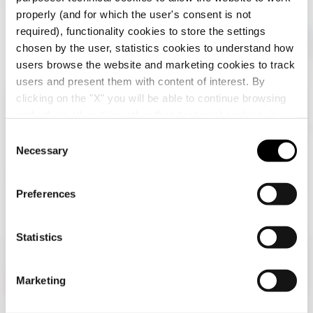
properly (and for which the user's consent is not
required), functionality cookies to store the settings
chosen by the user, statistics cookies to understand how
users browse the website and marketing cookies to track
users and present them with content of interest. By
clicking on the "X" you will be able to continue browsing
Vérifiez votre pays
Fermer
and refuse all cookies other than technical cookies; in
addition, you can always change your choices via the
C
"Manage Privacy " button in the
Cookie Policy
. Lastly,
Necessary
o
Vous parcourez le site de la Belgique mais il
for further information please also consult our
Privacy
n
semble que vous soyez dans International.
Notice
.
Voulez-vous mettre à jour votre pays ?
s
Preferences
e
Oui, allez sur le site web pour
n
International
t
Statistics
S
e
Non, reste sur le site de la Belgique
Marketing
Nous écrire
l
e