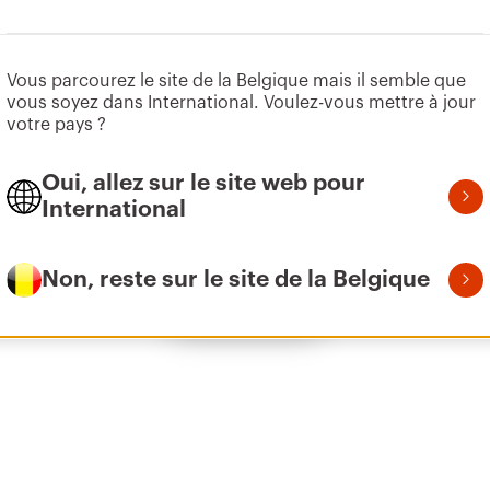
Aller à la zone des logiciels
Vous parcourez le site de la Belgique mais il semble que
Z275
1
vous soyez dans International. Voulez-vous mettre à jour
votre pays ?
Oui, allez sur le site web pour
Z275
2
International
Non, reste sur le site de la Belgique
Afficher tous
Z275
3
Z275
3