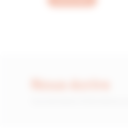
Ouvrez un ticket
MVG1520NH
MVG1520NL
MVG1520NP
Nous écrire
MVG1520NU
Vous avez besoin d'informations sur
MVG1520NX