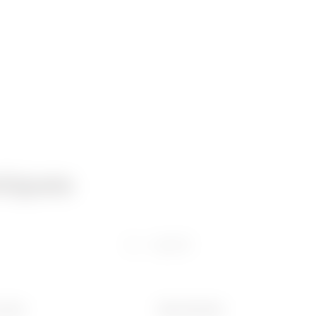
niques
Logiciel
 (mm)
Ware Number