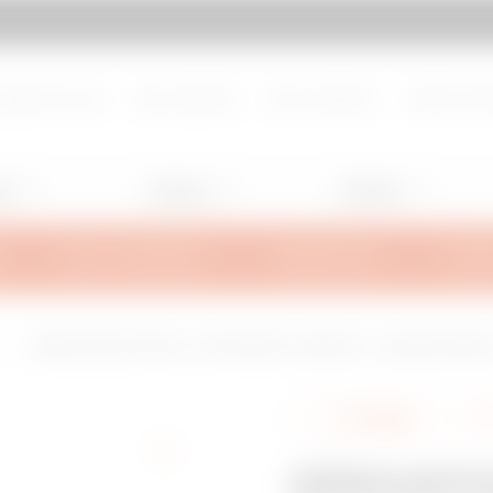
d de page
Aller à My Gewiss
propos de nous
Nous rejoindre
Nous contacter
Centre de d
ng
Lighting
Mobility
INFOS TECHNIQUES
INSPIRATIONS
SUPPO
L
DÉRIVATION EN TÉ ÉGAL - NON PERFORÉ - BRN95 NP - LARGEUR 155MM -
Partager
DÉRIVATI