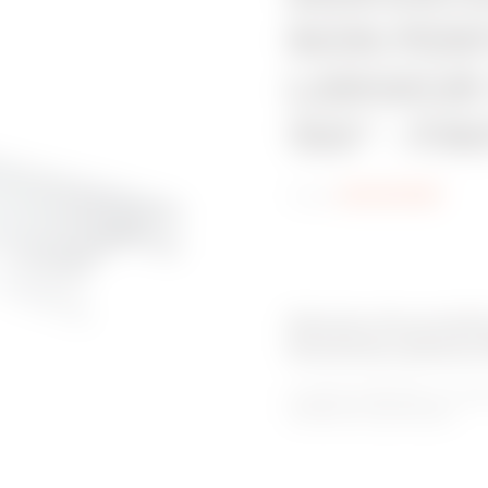
NON PERF
LARGEUR 
150° - FI
Code:
MVG1510NF
Gamme de produit
Goulottes pleines
La gamme BRN NP se compos
utilisations spécifiques.