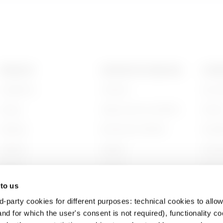
PRODUITS
CONTACTS ET SERVICES
A PRO
Installation
Contacts
Qui s
Energy
Siège social du GEWISS
Histoi
Building
Rechercher GEWISS
Durabi
Lighting
Support
Gouve
Mobility
Logiciel
Nous r
 to us
Utilisations
BIM
Projet
d-party cookies for different purposes: technical cookies to allow
nd for which the user's consent is not required), functionality c