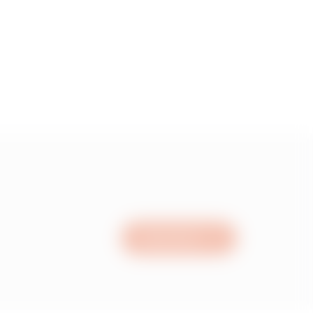
15
05
95
15
Nous écrire
05