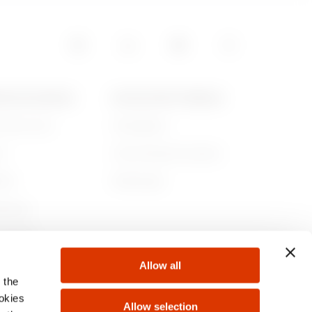
POS DE GEWISS
ACTUALITÉS ET MÉDIAS
ommes-nous
Campagnes
re
Communiqué de presse
lité
Télécharger
rnance
ejoindre
Allow all
s
 the
ookies
Allow selection