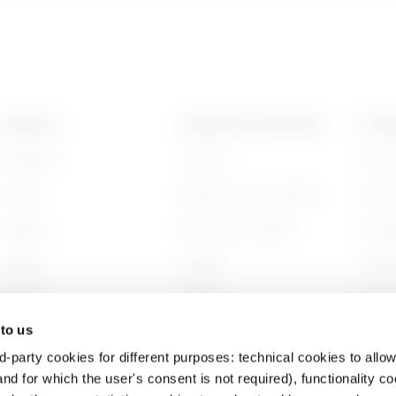
GAC
5
PRODUITS
CONTACTS ET SERVICES
A PRO
Installation
Contacts
Qui s
GAC
1
Energy
Siège social du GEWISS
Histoi
Building
Rechercher GEWISS
Durabi
GAC
1
Lighting
Support
Gouve
Mobility
Logiciel
Nous r
 to us
Utilisations
BIM
Projet
d-party cookies for different purposes: technical cookies to allow
GAC
2
nd for which the user's consent is not required), functionality c