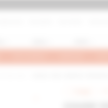
d de page
Aller à My Gewiss
propos de nous
Nous rejoindre
Nous contacter
Centre de d
ng
Lighting
Mobility
INFOS TECHNIQUES
INSPIRATIONS
SUPPO
fils d'acier soudés
COUDE 135° - BFR30 - LARGEUR 500 - FINITEUR INOX
Partager
COUDE 135