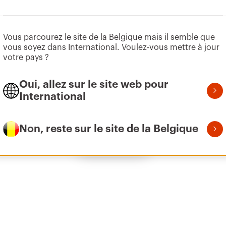
Aller à la zone des logiciels
Vous parcourez le site de la Belgique mais il semble que
Z100
1
vous soyez dans International. Voulez-vous mettre à jour
votre pays ?
Oui, allez sur le site web pour
Z100
1
International
Non, reste sur le site de la Belgique
Afficher tous
Z100
2
Z100
3