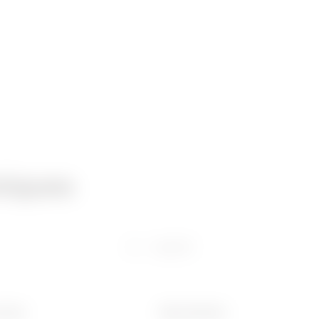
niques
Logiciel
 (mm)
Ware Number