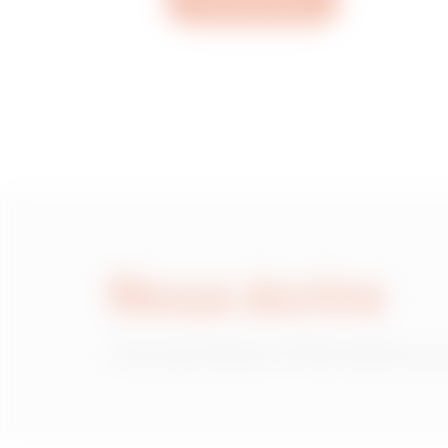
Ouvrez un ticket
MV53422
MV53423
MV53425
Nous écrire
MV53426
Vous avez besoin d'informations sur
MV53427