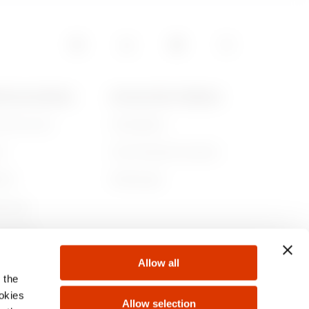
0
POS DE GEWISS
ACTUALITÉS ET MÉDIAS
ommes-nous
Campagnes
00
re
Communiqué de presse
lité
Télécharger
50
rnance
ejoindre
Allow all
s
 the
00
ookies
Allow selection