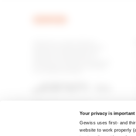
MV53220
GEWISS est un acteur phare du
marché des solutions de fabrication
destinées à l’automatisation des
habitations et des bâtiments, la
MV53221
protection de l’énergie et les systèmes
de distribution, l’éclairage intelligent
et la mobilité électrique.
MV53222
Your privacy is important
Gewiss uses first- and thir
MV53223
website to work properly (a