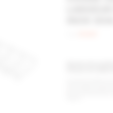
LARGEUR 
INOX 304
Code:
MV53627
Gamme de produit
Chemin de câbles 
Les chemin de câbles en ac
solution idéale en termes de 
à leur simplicité exception
besoins d’acheminement, san
spéciaux.