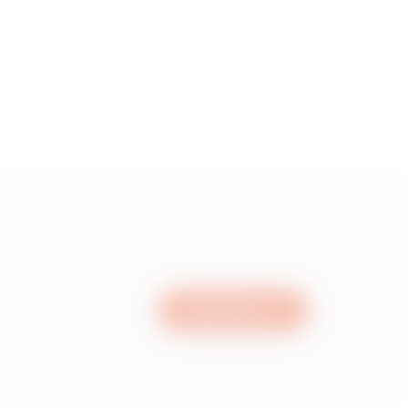
50
00
00
00
Nous écrire
00