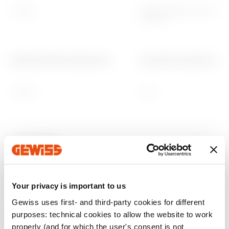
À cage
Sans halogène selon nor
60754-2
Nombre total de manœuvres
Pouvoir de coupure à 1,1
> 2000
79 A
Ware Number
85366990
Your privacy is important to us
Gewiss uses first- and third-party cookies for different
purposes: technical cookies to allow the website to work
properly (and for which the user's consent is not