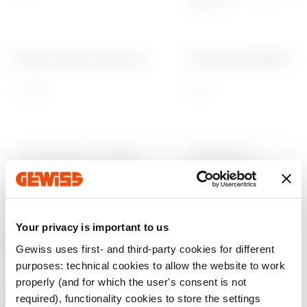
60754-2
Nombre total de manœuvres
Surcharge admissible
> 5000
22 A
Thermopression avec bille
Ware Number
125 °C (parties actives) - 80 °C
85366990
(parties passives)
Your privacy is important to us
Gewiss uses first- and third-party cookies for different
purposes: technical cookies to allow the website to work
properly (and for which the user's consent is not
Produits associés
required), functionality cookies to store the settings