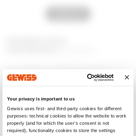
GW22614
4 modules
Afficher tous
GW22616
6 modules
ÉQUIPEMENTS ET NOTES
CARACTÉRISTIQUES:
finition brillante.
Produits supplémentaires
Your privacy is important to us
Gewiss uses first- and third-party cookies for different
purposes: technical cookies to allow the website to work
properly (and for which the user's consent is not
required), functionality cookies to store the settings