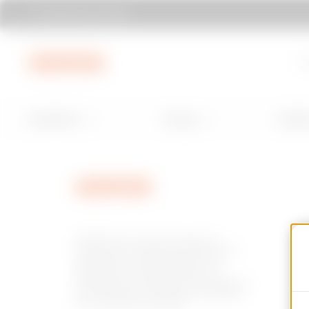
Rechercher Gewiss
Aller au menu
Aller au contenu principal
Aller au pie
À 
Installation
Energy
Buildi
GEWISS est un acteur phare du
marché des solutions de fabrication
destinées à l’automatisation des
habitations et des bâtiments, la
protection de l’énergie et les systèmes
de distribution, l’éclairage intelligent
et la mobilité électrique.