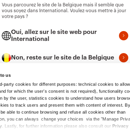
Vous parcourez le site de la Belgique mais il semble que
Building
Rechercher GEWISS
Durabi
vous soyez dans International. Voulez-vous mettre à jour
votre pays ?
Lighting
Support
Gouve
Mobility
Logiciel
Nous r
Oui, allez sur le site web pour
International
Utilisations
BIM
Projet
Non, reste sur le site de la Belgique
 to us
Vous
Politique relative aux
Juridique
Accessibilité
d-party cookies for different purposes: technical cookies to allow
trou
té
cookies
nd for which the user's consent is not required), functionality c
en by the user, statistics cookies to understand how users brows
ies to track users and present them with content of interest. B
TTO BG – Italia - Code fiscal et numéro de TVA, inscrite à la Chambre de comme
l be able to continue browsing and refuse all cookies other than
0 EUR. Société soumise à la gestion et à la coordination de Polifin S.p.A.
ition, you can always change your choices via the "Manage Priv
y
. Lastly, for further information please also consult our
Privacy