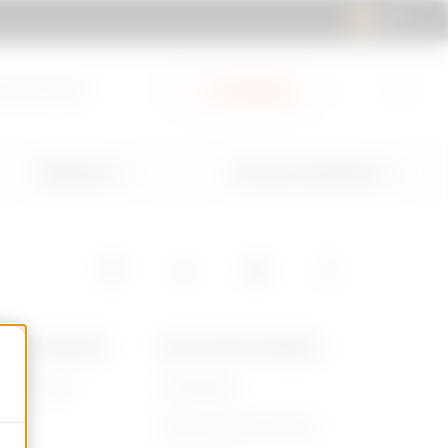
BE | FR
ocumentation
My Gewiss
Utilisations
Services et Assistance
POS DE GEWISS
ACTUALITÉS ET MÉDIAS
ommes-nous
Campagnes
re
Communiqué de presse