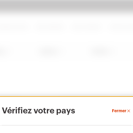
d de page
Aller à My Gewiss
propos de nous
Nous rejoindre
Nous contacter
Centre de d
ng
Lighting
Mobility
PRODUITS
CONTACTS ET SERVICES
A PRO
Vérifiez votre pays
Fermer
Installation
Contacts
Qui s
Energy
Siège social du GEWISS
Histoi