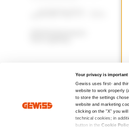
Your privacy is important
Intrastat
Conditions générales de
Politique de
Gewiss uses first- and thir
vente
confidentiali
website to work properly (a
to store the settings chos
website and marketing cook
Siège social : Via Domenico Bosatelli 1 - 24 069 CENATE SO
clicking on the "X" you wil
- Copyright ©2026 - Capital social libéré de 60.096.000,0
technical cookies; in add
button in the
Cookie Polic