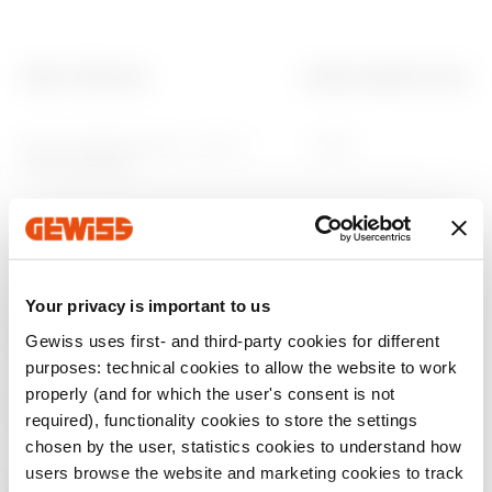
Akkor Tel Deneyi
Toplam çalıştırma sayısı
850 °C (aktif parçalar) - 650 °C
> 2000
(pasif parçalar)
Bilyeli termo sıcaklık
Ware Number
Your privacy is important to us
125 °C (aktif parçalar) - 80 °C
85366990
Gewiss uses first- and third-party cookies for different
(pasif parçalar)
purposes: technical cookies to allow the website to work
properly (and for which the user's consent is not
required), functionality cookies to store the settings
chosen by the user, statistics cookies to understand how
users browse the website and marketing cookies to track