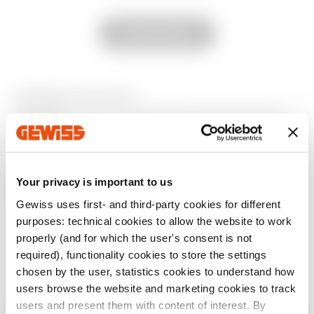
Tümünü Göster
230 V ac - 50/60
GW10884
Hz
EKİPMAN VE NOTLAR
230 V ac - 50/60
GW10885
NOTLAR:
LED sinyal üniteleri, güç kaynağı kabloları
Hz
(uzunluk 10 cm) ile birlikte tedarik edilir.
Your privacy is important to us
Ek Ürünler
Gewiss uses first- and third-party cookies for different
purposes: technical cookies to allow the website to work
properly (and for which the user's consent is not
required), functionality cookies to store the settings
chosen by the user, statistics cookies to understand how
users browse the website and marketing cookies to track
users and present them with content of interest. By