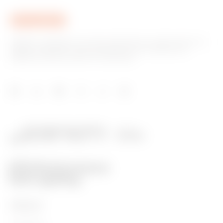
GEWISS, piyasada ev ve bina otomasyonu, enerji koruma ve
dağıtım sistemleri, akıllı aydınlatma ve e-mobilite için
çözümler üreten önemli bir oyuncudur.
ÜRÜNLER