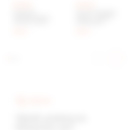
GW16854
GW16803
DUVAR TİPİ
İTALYAN STANDARDI
GÖSTERGE PANELİ -
DESTEK - 3 MODÜL -
4 BUTON - BEYAZ -
CHORUSMART
CHORUSMART
Göster
Göster
HIZMETLER
Teknik yardıma mı
ihtiyacınız var?