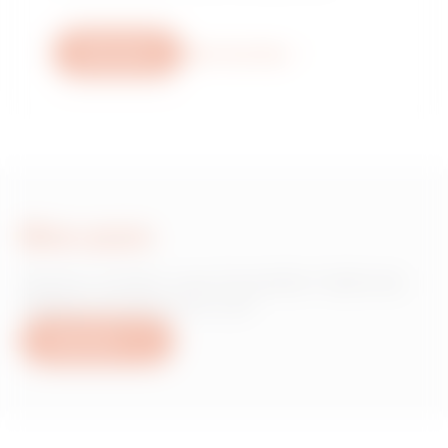
Bize yazın
Daha fazla bilgi
Bize yazın
Gewiss ürünleri veya hizmetleri hakkında
bilgiye mi ihtiyacınız var?
Bize yazın