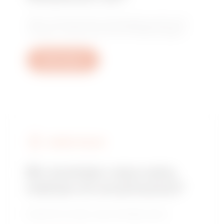
Tesis, mevzuat veya ürünle ilgili sorularınızın
yanıtlarını almak için bizimle iletişime geçin.
Bilet oluştur
GEWISS’I BULUN
Bir montajcı veya satış
noktası mı arıyorsunuz?
Güvenilir bir satıcı veya montajcı bulun.