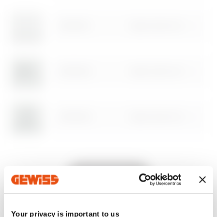
Download
Download
Daha fazlasını göster
Daha fazlasını göster
GW10541
Tuşlar 22x22 mm
İndirme alanına gidin
GW10543
Tuşlar 22x22 mm
Yazılım alanına gidin
GW10544
Tuşlar 22x22 mm
GW10545
Tuşlar 22x22 mm
Tümünü Göster
GW10546
Tuşlar 22x22 mm
Your privacy is important to us