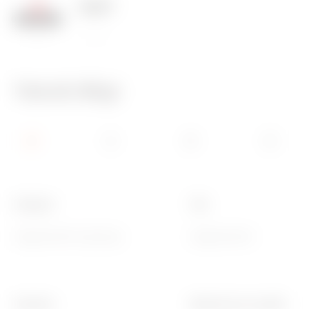
125 °C
850 °C
Teknik Bilgi
Kategori
Tipi
Değiştirilebilir gösterge
Değiştirilebilir
Standart
Bilyeli termo sıcaklık