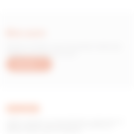
Bize yazın
Gewiss ürünleri veya hizmetleri hakkında
bilgiye mi ihtiyacınız var?
Bize yazın
GEWISS, piyasada ev ve bina otomasyonu, enerji koruma ve
dağıtım sistemleri, akıllı aydınlatma ve e-mobilite için
çözümler üreten önemli bir oyuncudur.