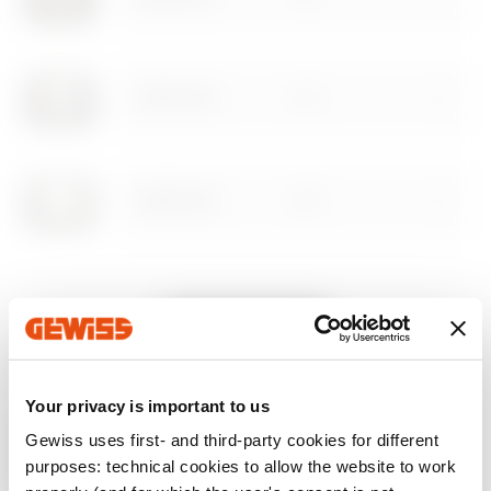
İndirme alanına gidin
GW16102VL
2 m
Yazılım alanına gidin
GW16103VL
3 m
GW16104VL
4 m
Tümünü Göster
Your privacy is important to us
GW16106VL
6 m
EKİPMAN VE NOTLAR
Gewiss uses first- and third-party cookies for different
purposes: technical cookies to allow the website to work
ÖZELLİKLER:
mat kaplama.