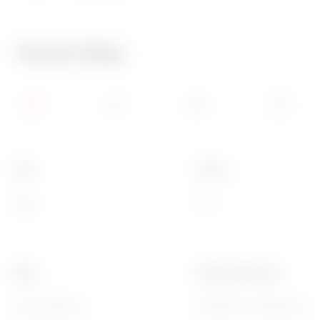
Teknik Bilgi
Aile
Tanım
ONE
3 m
Bitiş
Kaide kodları için
Opak kaplama
GW16803, GW16803N