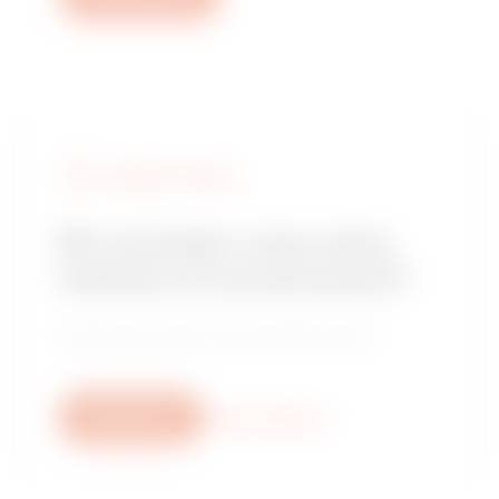
GEWISS’I BULUN
Bir montajcı veya satış
noktası mı arıyorsunuz?
Güvenilir bir satıcı veya montajcı bulun.
Bize yazın
Daha fazla bilgi