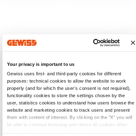
Your privacy is important to us
Gewiss uses first- and third-party cookies for different
purposes: technical cookies to allow the website to work
properly (and for which the user's consent is not required),
GEWISS, piyasada ev ve bina otomasyonu, enerji koruma ve
dağıtım sistemleri, akıllı aydınlatma ve e-mobilite için
functionality cookies to store the settings chosen by the
çözümler üreten önemli bir oyuncudur.
user, statistics cookies to understand how users browse the
website and marketing cookies to track users and present
them with content of interest. By clicking on the "X" you will
be able to continue browsing and refuse all cookies other
Ülkenizi kontrol edin
Close
than technical cookies; in addition, you can always change