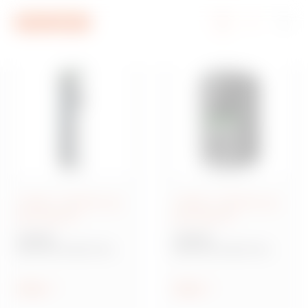
Menü
Ana içerik
Alt bilgi
My Gewiss
JOINON - Elektrikli araç
JOINON - Elektrikli araç
şarj istasyonu
şarj istasyonu
JOINON
JOINON
Elektrikli araçlar için
Elektrikli araçlar için
şarj istasyonu I-ON EVO
şarj duvar kutusu I-CON
EVO
Göster
Göster