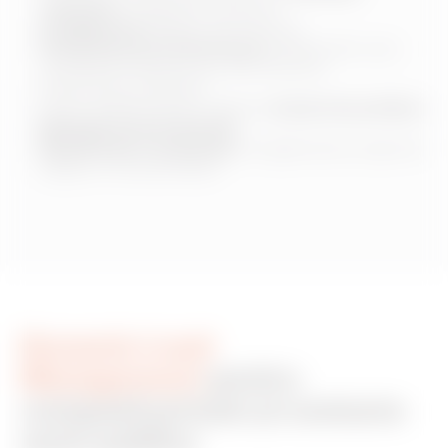
controlat
la stațiile de încărcare
Configurarea
stațiilor de încărcare
Gestionarea și monitorizarea
utilizatorilor care
accesează infrastructura de încărcare
Gestionarea adreselor
Aces la platformă prin diferite
niveluri de profilare
Managementul încărcării
Monitorizare consumului
, înregistrarea și exportul
datelor în format EXCEL
Dynamic Load
Management
pentru
companii private și contexte
semi-publice