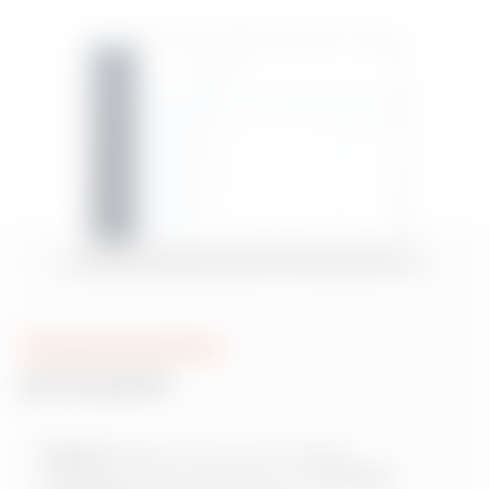
Caracteristici
principale
Situația
stațiilor de incărcare JOINON
Definirea zonelor de parcare si a
accesului