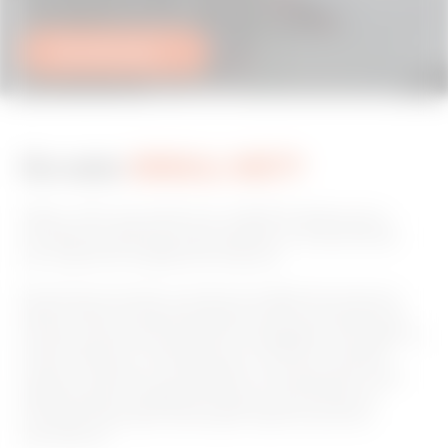
Cere informații
Ce este
SMALL NET?
SMALL NET este platforma JOINON ideală pentru
contexte private sau semi-publice cu acces limitat
sau rezervat la stațiile de încărcare
Îți permite să rezervi accesul la stațiile de încărcare
pentru flota de vehicule electrice ale companiei sau
să oferi serviciul de încărcare angajaților care dețin un
vehicul electric, întotdeauna cu control complet
asupra costurilor și accesărilor. De asemenea, este
perfect pentru spațiile de cazare care doresc să
includă încărcarea vehiculelor electrice printre
serviciile lor.