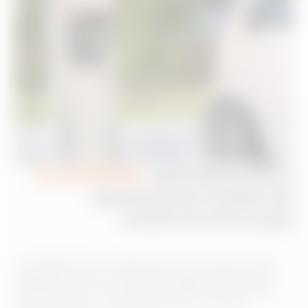
myJOINON:
aplicația pentru
gestionarea stașiei de
încărcare de acasă
myJOINON este o aplicație pentru contexte private
care îți permite să configurezi stațiile de încărcare I-
CON EVO și să monitorizezi consumul și starea de
încărcare printr-o interfață simplă și intuitivă,