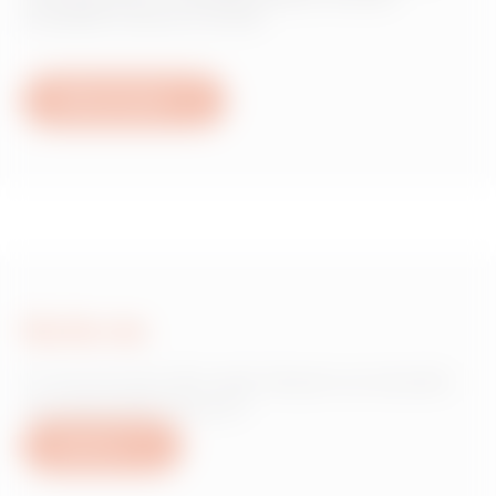
accesibilă oricând și oriunde.
Află mai multe
Scrie-ne
Ai nevoie de informații despre produsele
sau serviciile Gewiss?
Scrie-ne