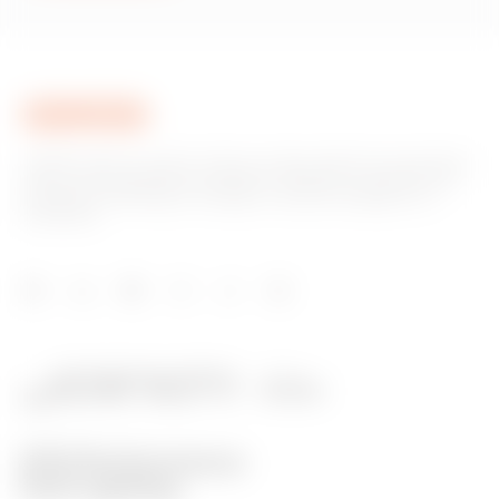
GEWISS este un jucător cheie pe piața soluțiilor de producție
pentru automatizarea locuințelor și clădirilor, sistemelor de
protecție și distribuție a energiei, iluminat inteligent și e-
mobilitate.