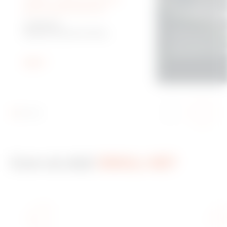
pentru vehicule electrice
Inovație în viaț
I-CON EVO
Stații de încărcare de tip
JOINON oferă produs
tehnologice care a
Wallbox în curent alternativ
nevoile noii mobilită
Descoperă mai m
Arată
Cum să obții
SMALL NET