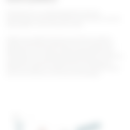
DLM (Dynamic Load Management) permite
reîncărcarea vehiculelor electrice la puterea maximă
disponibilă în orice moment al zilei.
Sistemul acceptă încărcarea simultană a până la
treizeci de prize de încărcare într-un anumit loc și
distribuie în mod optim puterea disponibilă către
vehiculele care urmează să fie alimentate. În acest fel,
puteți evita costurile suplimentare de adaptare a
sistemului electric la puteri mai mari și de semnarea
unui nou contract cu furnizorul de energie.