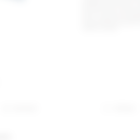
comandă cu iluminare din sp
diametru de 22 mm sau cu cu
în gri RAL 7035. Cel mai bi
NO și 1 contact NC și extens
acționat automat lung atunc
operare manuală.
Download
Software
umber