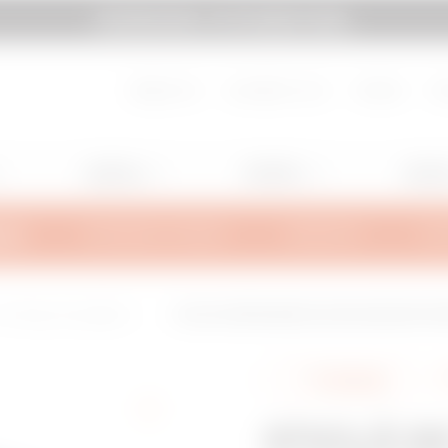
SYSTEM PURA - AT ITS MOST PURA.
subsol
Mergi la My Gewiss
Despre noi
Lucrează cu noi
Contact
Do
Lighting
Mobility
Aplicaț
ALĂ
INFORMAȚII TEHNICE
INSPIRAȚIE
SUP
montaj pe suprafață și la n
STICLĂ DE ÎMPINGERE SICUR DE REZERVĂ PE
42201
Partajează
STICLĂ D