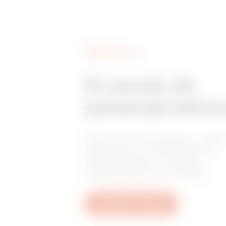
SERVICES
Ai nevoie de
asistență tehni
Contactează-ne pentru a obți
răspunsuri la întrebările tale:
întrebări despre instalații,
reglementări sau produse.
Deschide un tichet