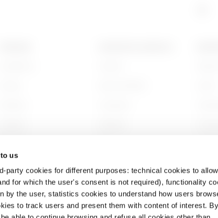
PRODUSE
CONTACTE ȘI SERVICII
DESPR
Installation
Contact
Despre
Energy
Sediul GEWISS
Istorie
Building
Localizare
Susten
Lighting
Software
Compa
Mobility
BIM
Lucrea
 to us
Aplicații
Proiec
d-party cookies for different purposes: technical cookies to allow
nd for which the user's consent is not required), functionality c
en by the user, statistics cookies to understand how users brows
ies to track users and present them with content of interest. B
l be able to continue browsing and refuse all cookies other than