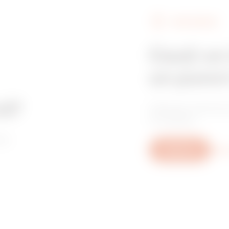
FIND GEWISS
Cauți un
un punct
că?
Găsește distribui
încredere.
ne
Scrie-ne
Mai m