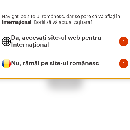
Navigați pe site-ul românesc, dar se pare că vă aflați în
Internațional
. Doriți să vă actualizați țara?
GW42204, GW42206, G
Da, accesați site-ul web pentru
Internațional
GW42202, GW42203, G
Nu, rămâi pe site-ul românesc
Show All
GW42231, GW42232