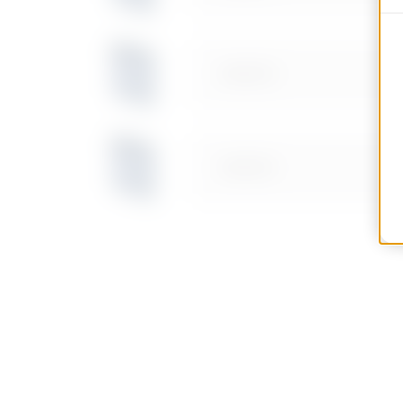
GW42213
GW42212
GW42214