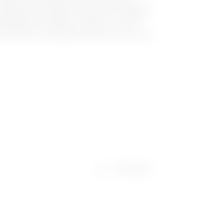
ate; pot fi echipate cu buton de oprire cu
plaj de șină, acesta din urmă fiind disponibil
ne vândut este GW42201, echipat cu 1 contact
ibil până la 4 contacte, furnizat cu 1 buton
i când sticla este spartă sau buton scurt pentru
Certificări