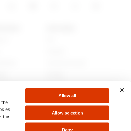
E GEWISS
ȘTIRI & MEDIA
 noi
Stiri
Campanii
abilitate
Comunicat de presă
nie
GW Mag
ză cu noi
Download
Allow all
te
 the
ookies
Allow selection
e the
y
Deny