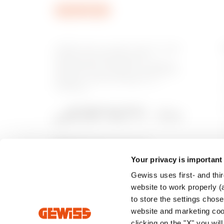
GEWISS este un jucător cheie pe piața
soluțiilor de producție pentru
automatizarea locuințelor și clădirilor,
sistemelor de protecție și distribuție a
energiei, iluminat inteligent și e-
mobilitate.
Your privacy is important
Gewiss uses first- and thir
website to work properly (a
to store the settings chos
website and marketing cook
clicking on the "X" you wil