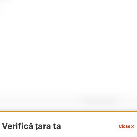
0
AUTOCAD Plugin
PBT-Q
Download
Download
Arată detalii
Arată detalii
Pentru carcase
Accesează zona de descărcare
Verifică țara ta
Close
Accesați zona software
GW42201