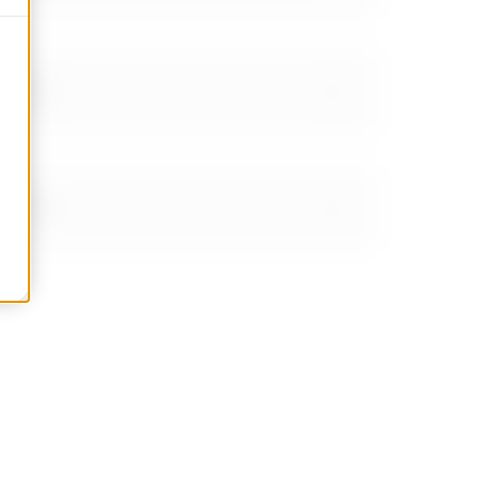
W42207
W42208