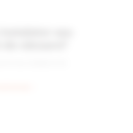
 instalator sau
 de vânzare?
torul sau instalatorul de
ulte informații