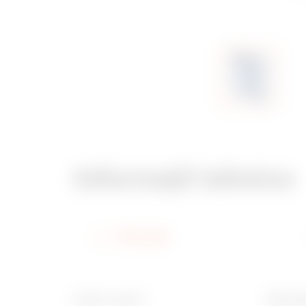
Informații tehnice
Informații
Pentru carcase
Ware N