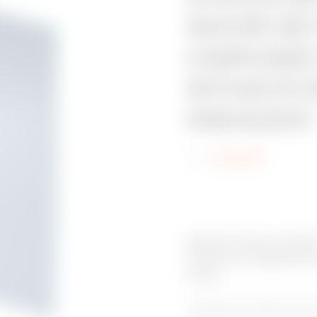
SICUR DE
CARCASE
SITUAȚII
GW42201
Cod:
GW42211
Gamă: Gama 42 R
Cutii de urgență e
nivel
Carcase etanșe IP55, Red RA