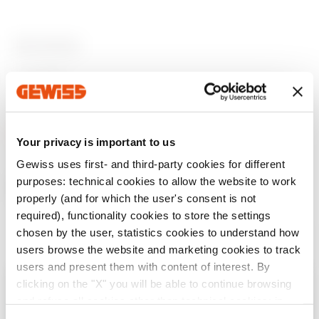
Ware Number
85366990
Your privacy is important to us
Gewiss uses first- and third-party cookies for different
purposes: technical cookies to allow the website to work
Related products
properly (and for which the user's consent is not
required), functionality cookies to store the settings
Marcaj CE
Afișați certificatul
Product Data Sheet
PRICE
Caracteristici
ENERGYpro
chosen by the user, statistics cookies to understand how
Gewiss Code
Curent nominal
tehnice
users browse the website and marketing cookies to track
(A)
Download
Download
users and present them with content of interest. By
Download
Download
Download
Download
clicking on the "X" you will be able to continue browsing
Verifică țara ta
Close
Arată detalii
Arată detalii
and refuse all cookies other than technical cookies; in
GW66201N
16
addition, you can always change your choices via the