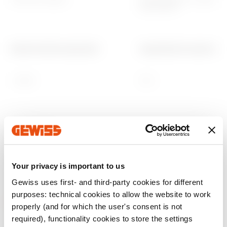
EN 60754-2
Număr total de operațiuni
Capacitate de rupere la 1,
> 2000
79 A
Ware Number
85366990
Your privacy is important to us
Gewiss uses first- and third-party cookies for different
purposes: technical cookies to allow the website to work
properly (and for which the user's consent is not
required), functionality cookies to store the settings