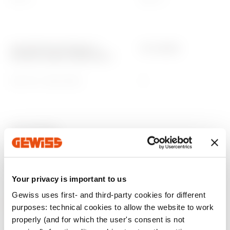
Capacitate de strângere a
Nr. module
bornelor cabluri solide (mm²)
min. 0,5 - max. 2x2,5
2
Ware Number
85366990
Your privacy is important to us
Gewiss uses first- and third-party cookies for different
purposes: technical cookies to allow the website to work
properly (and for which the user's consent is not