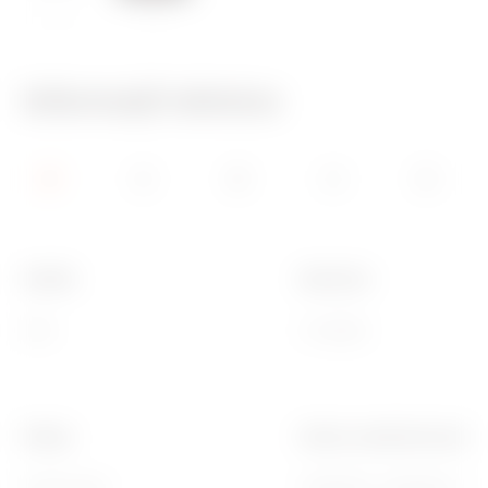
650 °C
70 °C
Informații tehnice
Familie
Descriere
GEO
2 module
Finisaj
Pentru codurile de asiste