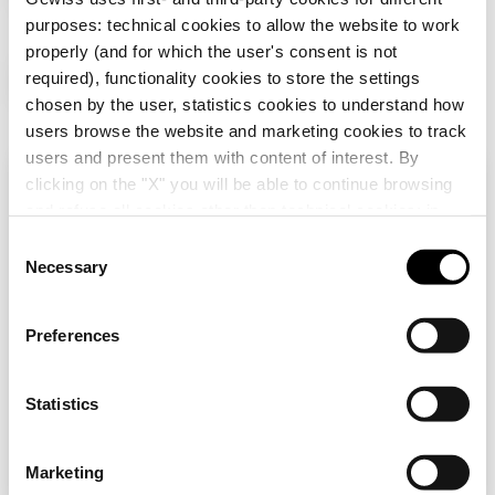
purposes: technical cookies to allow the website to work
properly (and for which the user's consent is not
required), functionality cookies to store the settings
Produse suplimentare
chosen by the user, statistics cookies to understand how
users browse the website and marketing cookies to track
users and present them with content of interest. By
clicking on the "X" you will be able to continue browsing
Verifică țara ta
Close
and refuse all cookies other than technical cookies; in
addition, you can always change your choices via the
C
"Manage Privacy " button in the
Cookie Policy
. Lastly,
Necessary
o
Navigați pe site-ul românesc, dar se pare că vă
for further information please also consult our
Privacy
n
aflați în
Internațional
. Doriți să vă actualizați
Notice
.
țara?
s
GW16802
GW10003
Preferences
e
SUPORT STANDARD
ÎNTRERUPĂTOR
Da, accesați site-ul web pentru
ITALIAN - 2 MODULE
UNIDIRECȚIONAL 1P
n
- CHORUSMART
Internațional
250V c.a. - 16AX
t
Statistics
ILUMINABIL - CU
Arată
Arată
S
LENTILĂ NEUTRĂ
ÎNLOCUIBILĂ - 1
e
Nu, rămâi pe site-ul românesc
MODUL - ALB
Marketing
l
LUCIOS -