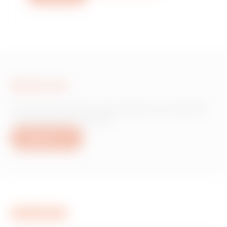
Scrie-ne
Ai nevoie de informații despre produsele
sau serviciile Gewiss?
Scrie-ne