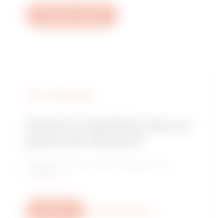
Deschide un tichet
FIND GEWISS
Cauți un instalator sau un
punct de vânzare?
Găsește distribuitorul sau instalatorul de
încredere.
Scrie-ne
Mai multe informații