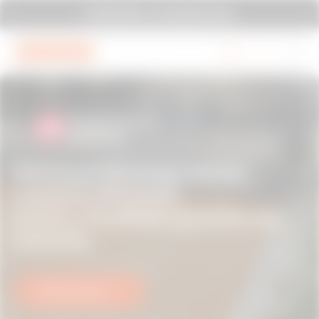
Mergi la meniu
Mergi la conținutul principal
SYSTEM PURA - AT ITS MOST PURA.
Mergi la subsol
Mergi la My Gewiss
Descoperiți propunerea
noastră de soluții
pentru Facilități sportive de
exterior
Află mai multe