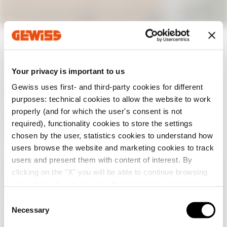
Your privacy is important to us
Gewiss uses first- and third-party cookies for different
purposes: technical cookies to allow the website to work
properly (and for which the user's consent is not
GEWISS este un jucător cheie pe piața soluțiilor de producție
pentru automatizarea locuințelor și clădirilor, sistemelor de
required), functionality cookies to store the settings
protecție și distribuție a energiei, iluminat inteligent și e-
chosen by the user, statistics cookies to understand how
mobilitate.
users browse the website and marketing cookies to track
users and present them with content of interest. By
clicking on the "X" you will be able to continue browsing
Verifică țara ta
Close
and refuse all cookies other than technical cookies; in
addition, you can always change your choices via the
C
"Manage Privacy " button in the
Cookie Policy
. Lastly,
Necessary
o
Navigați pe site-ul românesc, dar se pare că vă
for further information please also consult our
Privacy
n
aflați în
Internațional
. Doriți să vă actualizați