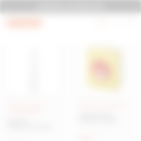
Mergi la meniu
Mergi la conținutul principal
SYSTEM PURA - AT ITS MOST PURA.
Mergi la subsol
Mergi la My Gewiss
Tuburi şi accesorii
Control și semnalizare
pentru instalare
Gama 70 RT HP
Izolatoare rotative
Gama RK
sisteme de protecție
pentru tuburi rigide
Arată