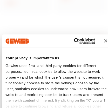
Arată
Your privacy is important to us
Gewiss uses first- and third-party cookies for different
purposes: technical cookies to allow the website to work
properly (and for which the user's consent is not required),
GEWISS este un jucător cheie pe piața soluțiilor de producție
functionality cookies to store the settings chosen by the
pentru automatizarea locuințelor și clădirilor, sistemelor de
user, statistics cookies to understand how users browse the
protecție și distribuție a energiei, iluminat inteligent și e-
mobilitate.
website and marketing cookies to track users and present
them with content of interest. By clicking on the "X" you will
be able to continue browsing and refuse all cookies other