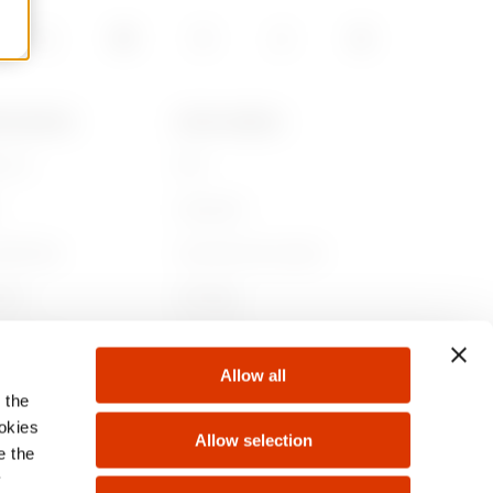
E GEWISS
ȘTIRI & MEDIA
 noi
Stiri
Campanii
abilitate
Comunicat de presă
nie
GW Mag
ză cu noi
Download
Allow all
te
 the
ookies
Allow selection
e the
y