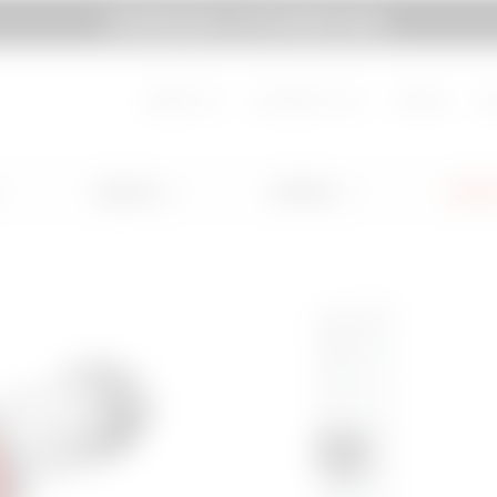
SYSTEM PURA - AT ITS MOST PURA.
subsol
Mergi la My Gewiss
Despre noi
Lucrează cu noi
Contact
Do
Lighting
Mobility
Aplicaț