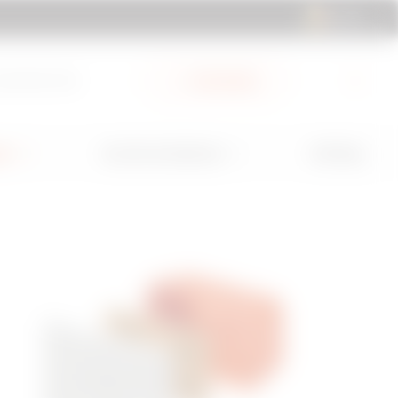
RO | RO
cuments Hub
My Gewiss
GW Mag
ii
Servicii și Asistență