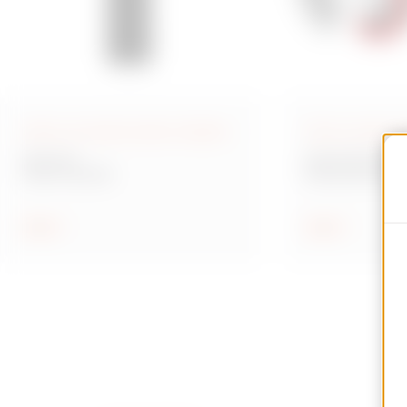
Tuburi şi accesorii pentru instalare
Prize și corpuri 
Gama FK
Gama IEC 309 H
Tuburi flexibile
Fișe și prize St
Arată
Arată