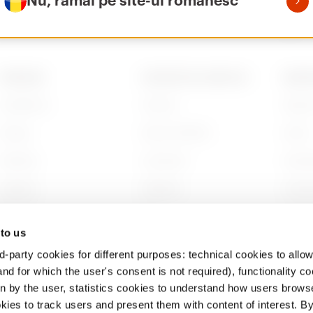
Nu, rămâi pe site-ul românesc
PRODUSE
CONTACTE ȘI SERVICII
DESPR
Installation
Contact
Despre
Energy
Sediul GEWISS
Istorie
Building
Localizare
Susten
Lighting
Software
Compa
Mobility
BIM
Lucrea
 to us
Aplicații
Proiec
d-party cookies for different purposes: technical cookies to allow
nd for which the user's consent is not required), functionality c
en by the user, statistics cookies to understand how users brows
ies to track users and present them with content of interest. B