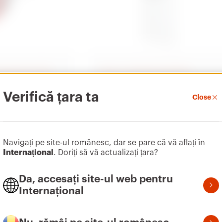
de prize IEC 309
Doze cu montare încastrată
P
Gama DOMO CENTER Coloane de
Verifică țara ta
andard IEC 309
sistem
Close
cu montare la nivel pentru
distribuție, automatizare și date
pentru & clădiri rezidențiale
Arată
Navigați pe site-ul românesc, dar se pare că vă aflați în
Internațional
. Doriți să vă actualizați țara?
Da, accesați site-ul web pentru
Internațional