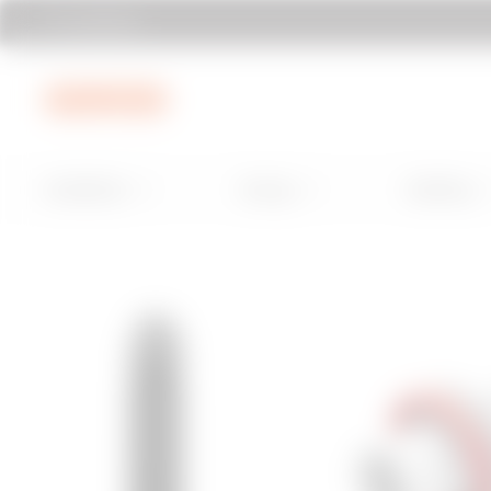
Localizare
Mergi la meniu
Mergi la conținutul principal
Mergi la 
Installation
Energy
Building