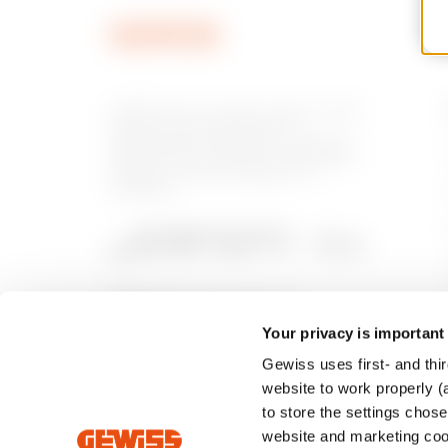
GEWISS este un jucător cheie pe piața
soluțiilor de producție pentru
automatizarea locuințelor și clădirilor,
sistemelor de protecție și distribuție a
energiei, iluminat inteligent și e-
mobilitate.
Your privacy is important
Gewiss uses first- and thir
website to work properly (a
to store the settings chos
website and marketing cook