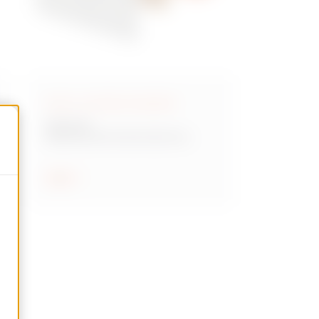
Doze cu montare încastrată
Gama 48
Gama de doze de joncțiune și
modulare cu montare încastrată
Arată