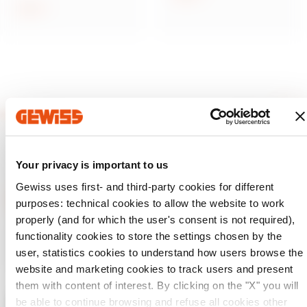
Arată
Your privacy is important to us
Gewiss uses first- and third-party cookies for different
purposes: technical cookies to allow the website to work
properly (and for which the user's consent is not required),
GEWISS este un jucător cheie pe piața soluțiilor de producție
functionality cookies to store the settings chosen by the
pentru automatizarea locuințelor și clădirilor, sistemelor de
user, statistics cookies to understand how users browse the
protecție și distribuție a energiei, iluminat inteligent și e-
mobilitate.
website and marketing cookies to track users and present
them with content of interest. By clicking on the "X" you will
be able to continue browsing and refuse all cookies other