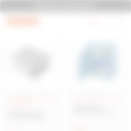
Mergi la meniu
Mergi la conținutul principal
SYSTEM PURA - AT ITS MOST PURA.
Mergi la subsol
Mergi la My Gewiss
Cutii etanșe cu montare
Plăci combinate IEC 309
pe suprafață
Gama 68 ACS
Sistem de tablou de
Gama GW Connect
distribuție ACS pentru
Doze de derivaţie
șantiere
metalice etanşe, cu
montaj aparent
Arată