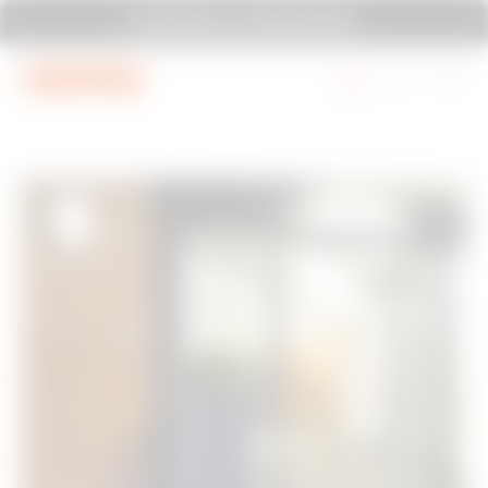
Mergi la meniu
Mergi la conținutul principal
SYSTEM PURA - AT ITS MOST PURA.
Mergi la subsol
Mergi la My Gewiss