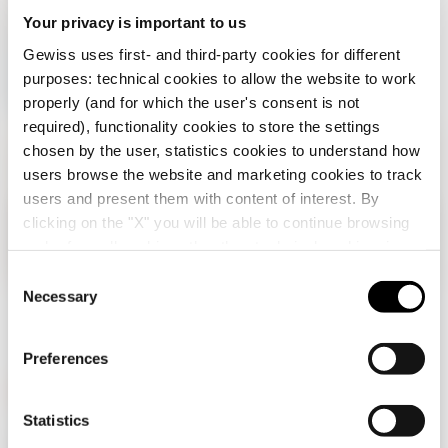
Your privacy is important to us
recepția
Gewiss uses first- and third-party cookies for different
hotelului
purposes: technical cookies to allow the website to work
properly (and for which the user's consent is not
required), functionality cookies to store the settings
chosen by the user, statistics cookies to understand how
users browse the website and marketing cookies to track
users and present them with content of interest. By
clicking on the "X" you will be able to continue browsing
Verifică țara ta
Close
and refuse all cookies other than technical cookies; in
addition, you can always change your choices via the
C
"Manage Privacy " button in the
Cookie Policy
. Lastly,
Necessary
o
Navigați pe site-ul românesc, dar se pare că vă
for further information please also consult our
Privacy
n
aflați în
Internațional
. Doriți să vă actualizați
Notice
.
țara?
s
Preferences
e
Da, accesați site-ul web pentru
n
Internațional
t
Statistics
GEWISS este un jucător cheie pe piața soluțiilor de producție
S