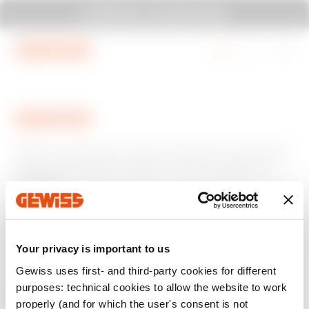
Mergi la meniu
Mergi la conținutul principal
SYSTEM PURA - AT ITS MOST PURA.
Mergi la subsol
Mergi la My Gewiss
GEWISS este un jucător cheie pe piața soluțiilor de producție
pentru automatizarea locuințelor și clădirilor, sistemelor de
protecție și distribuție a energiei, iluminat inteligent și e-
mobilitate.
Your privacy is important to us
Gewiss uses first- and third-party cookies for different
purposes: technical cookies to allow the website to work
properly (and for which the user's consent is not