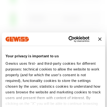
Przejdź do sekcji pobierania
DX15220R
bez pilota
Przejdź do sekcji oprogramowania
DX15225R
bez pilota
Your privacy is important to us
Gewiss uses first- and third-party cookies for different
DX15232R
bez pilota
purposes: technical cookies to allow the website to work
Pokaż wszystkie
properly (and for which the user's consent is not
required), functionality cookies to store the settings
chosen by the user, statistics cookies to understand how
DX15240R
bez pilota
WYPOSAŻENIE I UWAGI
users browse the website and marketing cookies to track
users and present them with content of interest. By
UŻYTKOWANIE:
kolor zielony jest zalecany do
clicking on the "X" you will be able to continue browsing
identyfikacji linii telefonicznych, szyn i linii automatyki
Sprawdź swój kraj
Close