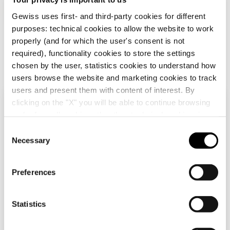
GW43044S
350x165
Gewiss uses first- and third-party cookies for different
Przejdź do sekcji pobierania
purposes: technical cookies to allow the website to work
properly (and for which the user's consent is not
required), functionality cookies to store the settings
chosen by the user, statistics cookies to understand how
Przejdź do sekcji oprogramowania
users browse the website and marketing cookies to track
USŁUGI
users and present them with content of interest. By
clicking on the "X" you will be able to continue browsing
Sprawdź swój kraj
Close
Potrzebujesz pomocy
and refuse all cookies other than technical cookies; in
addition, you can always change your choices via the
technicznej?
C
"Manage Privacy " button in the
Cookie Policy
. Lastly,
Necessary
o
Przeglądasz polską stronę, ale wygląda na to, że
for further information please also consult our
Privacy
n
jesteś w
International
. Chcesz zaktualizować
Skontaktuj się z nami, aby uzyskać
Notice
.
swój kraj?
s
odpowiedzi na swoje pytania związane z
Preferences
instalacjami, przepisami lub konkretnymi
e
produktami.
Tak, przejdź na stronę internetową dla
n
International
t
Statistics
S
Utwórz zgłoszenie
e