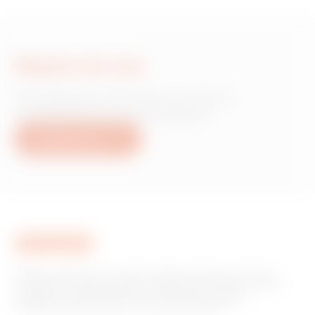
Napisz do nas
Potrzebujesz informacji na temat
produktów lub usług Gewiss?
Napisz do nas
GEWISS odgrywa na rynku kluczową rolę jako producent
rozwiązań do automatyzacji systemów w domach i innych
obiektach, systemów ochrony i dystrybucji energii,
inteligentnego oświetlenia i elektromobilności.