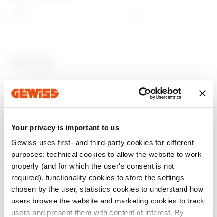
63 A
63
Ware Number
85366990
Your privacy is important to us
Gewiss uses first- and third-party cookies for different
purposes: technical cookies to allow the website to work
Powiązane produkty
properly (and for which the user's consent is not
required), functionality cookies to store the settings
chosen by the user, statistics cookies to understand how
Oznakowanie CE
Pokazanie
Product Data Sheet
AUTOCAD Plugin
Specyfikacja
REVIT Plugin
certyfikatu
users browse the website and marketing cookies to track
Gewiss Code
Prąd
techniczna
znamionowy (A)
users and present them with content of interest. By
Pobierz
Pobierz