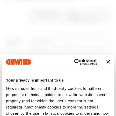
Oznakowanie CE
Pokazanie
Product Data Sheet
CADpro
Specyfikacja
ENERGYpro
certyfikatu
Gewiss Code
Prąd
techniczna
znamionowy (A)
Pobierz
Pobierz
Pobierz
Pobierz
Pobierz
Pobierz
Pokaż więcej
Pokaż więcej
GW60001H
16
GW60002H
16
Przejdź do sekcji pobierania
Przejdź do sekcji oprogramowania
Your privacy is important to us
Gewiss uses first- and third-party cookies for different
GW60003H
16
purposes: technical cookies to allow the website to work
properly (and for which the user's consent is not
required), functionality cookies to store the settings
chosen by the user, statistics cookies to understand how
GW60004H
16