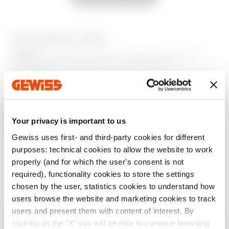
GW20540
Obsługa ogólna
WYPOSAŻENIE I UWAGI
UWAGI:
Do wykorzystania w miejsce neutralnych
soczewek w podświetlanych urządzeniach
Obsługa
sterujących.
GW20550
techniczna
Dodatkowe produkty
Your privacy is important to us
Obsługa
GW20594
techniczna
Gewiss uses first- and third-party cookies for different
purposes: technical cookies to allow the website to work
properly (and for which the user's consent is not
required), functionality cookies to store the settings
Obsługa
GW20595
chosen by the user, statistics cookies to understand how
techniczna
users browse the website and marketing cookies to track
users and present them with content of interest. By
clicking on the "X" you will be able to continue browsing
Sprawdź swój kraj
Close
GW20561
GW20562