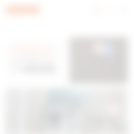
Przejdź do menu
Przejdź do głównej treści
Przejdź do stopki
Przejdź do My Gewiss
Inteligentne
rozwiązania
dla
zdrowia