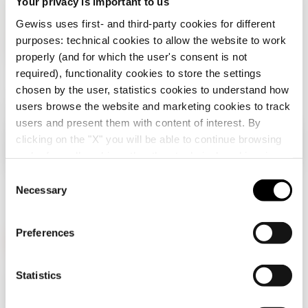
Your privacy is important to us
Gewiss uses first- and third-party cookies for different
purposes: technical cookies to allow the website to work
properly (and for which the user's consent is not
required), functionality cookies to store the settings
chosen by the user, statistics cookies to understand how
users browse the website and marketing cookies to track
users and present them with content of interest. By
clicking on the "X" you will be able to continue browsing
Sprawdź swój kraj
Close
and refuse all cookies other than technical cookies; in
addition, you can always change your choices via the
C
"Manage Privacy " button in the
Cookie Policy
. Lastly,
Necessary
o
Przeglądasz polską stronę, ale wygląda na to, że
for further information please also consult our
Privacy
n
jesteś w
Międzynarodowy
. Chcesz
Notice
.
zaktualizować swój kraj?
s
Preferences
e
Tak, przejdź na stronę internetową dla
n
Międzynarodowy
GEWISS odgrywa na rynku kluczową rolę jako producent
t
Statistics
rozwiązań do automatyzacji systemów w domach i innych
S
obiektach, systemów ochrony i dystrybucji energii,
inteligentnego oświetlenia i elektromobilności.