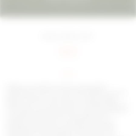
Brescia, Włochy
2023
Add to favourites
Większa oszczędność energii i lepsza jakość
oświetlenia w centrum sportowym Maffeis w Rovato
(Brescia, Włochy). Stworzona w ramach projektu
Digital Sport Innovation platforma GEWISS składa się
ze zintegrowanych technologii i usług obejmujących
rozwiązania oświetleniowe i energetyczne do
każdego zastosowania w obiektach sportowych.
Przedsięwzięcie obejmowało oświetlenie boiska
piłkarskiego i całe oświetlenie LED wewnątrz i na