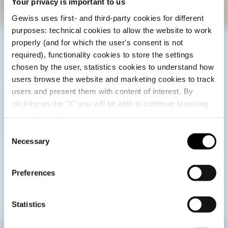
Your privacy is important to us
Gewiss uses first- and third-party cookies for different
purposes: technical cookies to allow the website to work
properly (and for which the user's consent is not
required), functionality cookies to store the settings
chosen by the user, statistics cookies to understand how
users browse the website and marketing cookies to track
users and present them with content of interest. By
clicking on the "X" you will be able to continue browsing
Sprawdź swój kraj
Close
and refuse all cookies other than technical cookies; in
addition, you can always change your choices via the
C
"Manage Privacy " button in the
Cookie Policy
. Lastly,
Necessary
o
Przeglądasz polską stronę, ale wygląda na to, że
for further information please also consult our
Privacy
n
jesteś w
Międzynarodowy
. Chcesz
Notice
.
zaktualizować swój kraj?
s
Preferences
e
Tak, przejdź na stronę internetową dla
n
Międzynarodowy
t
Statistics
S