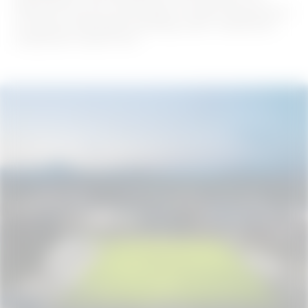
zewnątrz centrum sportowego i zostało zrealizowane
z funduszy włoskiego krajowego planu odbudowy i
zwiększania odporności.