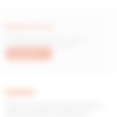
Napisz do nas
Potrzebujesz informacji na temat
produktów lub usług Gewiss?
Napisz do nas
GEWISS odgrywa na rynku kluczową rolę jako producent
rozwiązań do automatyzacji systemów w domach i innych
obiektach, systemów ochrony i dystrybucji energii,
inteligentnego oświetlenia i elektromobilności.