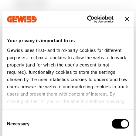
I-FAST COMPACT
STATION - FOR
CORPORATE OR
SEMI-PUBLIC
SCENARIOS - WITH
ENERGY METER -
Tonen
CONNECTOR CCS2 -
WiFi + ETHERNET +
Your privacy is important to us
4G - 60KW - RFID
Gewiss uses first- and third-party cookies for different
purposes: technical cookies to allow the website to work
properly (and for which the user's consent is not
17 producten
U zag
aan
26
required), functionality cookies to store the settings
chosen by the user, statistics cookies to understand how
users browse the website and marketing cookies to track
Toon anderen
users and present them with content of interest. By
clicking on the "X" you will be able to continue browsing
Controleer uw land
Close
and refuse all cookies other than technical cookies; in
Navigeer per catalogus
addition, you can always change your choices via the
C
"Manage Privacy " button in the
Cookie Policy
. Lastly,
Necessary
o
U bladert op de Nederlandse site, maar het lijkt
for further information please also consult our
Privacy
n
erop dat u zich in
Internationaal
bevindt. Wil je