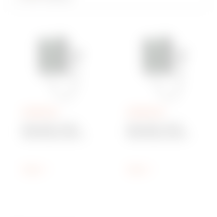
GWJ9011W
GWJ9013W
WALLBOX I-FAST -
WALLBOX I-FAST -
MONTAGELAADSTAT
MONTAGELAADSTAT
ION - TYPE CCS2 -
ION - TYPE 1xCCS2 +
KABEL 4m - 30 kW -
1xCHA - KABEL 4m -
Wifi+ETHERNET+4G -
30 kW -
IP55
Wifi+ETHERNET+4G -
Tonen
Tonen
IP55