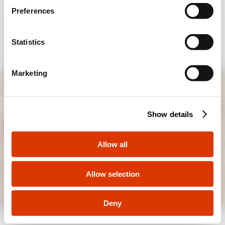
Notice
.
je land updaten?
s
Preferences
e
Ja, ga naar de website voor
n
Internationaal
t
Statistics
Toepassingen
S
e
Nee, blijf op de Nederlandse site
Marketing
l
e
c
Show details
t
i
o
Allow all
n
Allow selection
Deny