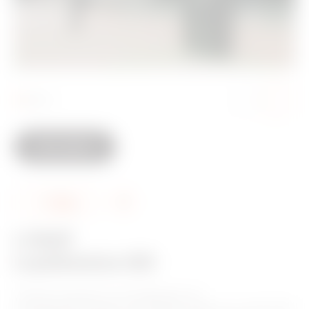
n
Alle media
A
Share
d
I-FAST
d
Laadstation DC
t
o
I-FAST-producten zijn de gelijkstroom
f
snellaadoplossingen van JOINON, ideaal voor het laden