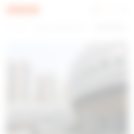
Ga naar menu
Ga naar hoofdinhoud
Ga naar voettekst
Ga naar My Gewiss
H
Mobili
Opladen van elektrische voert
I-FAST-Laadstatio
o
ty
uigen
n DC
m
e
D
o
w
n
l
o
a
d
e