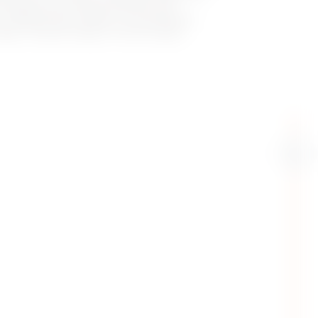
 energie die wordt geproduceerd door
 in Master/Slave-modus), en verschillende
ntage, inbouwmontage of vloermontage.