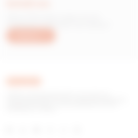
Schrijf ons
Heb je informatie nodig over de
producten of diensten van Gewiss?
Schrijf ons
GEWISS is een belangrijke speler op de markt voor
productieoplossingen voor huis- en gebouwautomatisering,
energiebeschermings- en distributiesystemen, slimme
verlichting en e-mobility.