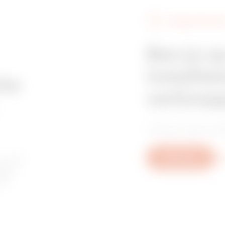
VERKOOPPUNT
Ben je o
installat
che
verkoop
Vind je vertrouwd
or de
Schrijf ons
Me
agen
of