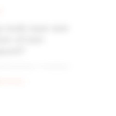
EN
p zoek naar een
eur of een
punt?
e distributeur of installateur.
er informatie