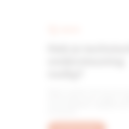
DIENSTEN
Heb je technis
ondersteuning
nodig?
Neem contact met ons op vo
antwoorden op je vragen: vr
over installaties, regelgeving 
producten.