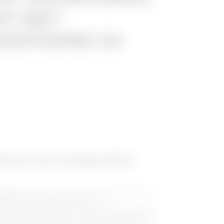
ST MET
ESTIGING 24
kasten voor landspecifieke
deelkasten (voor specifieke landnormen: 40 CD
daard (IP30), omvat tevens VDI
 Klasse 2 en Klasse 3); 40 CDKE kasten volgens
erdicht met flenzen voor snelle kabelinvoer, en