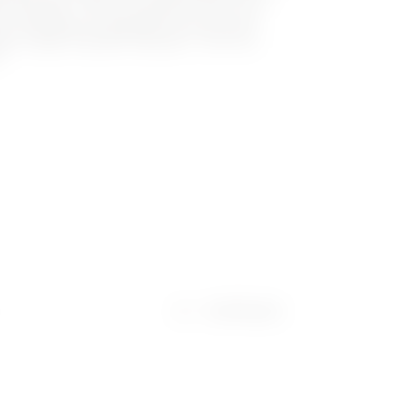
 standaard - IP40 voor gebruik in huis, met
n metselwerk of gipsplaat. De serie wordt
sten volgens Spaanse standaard - IP40 met
n.
Certificaten