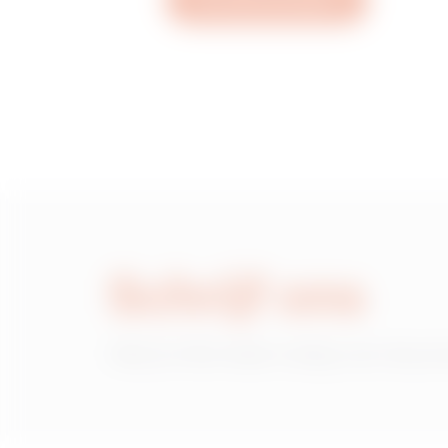
Een ticket aanmaken
Schrijf ons
Heb je informatie nodig over de pr