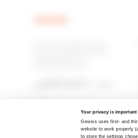
GEWISS is een belangrijke speler op
de markt voor productieoplossingen
voor huis- en gebouwautomatisering,
energiebeschermings- en
distributiesystemen, slimme
verlichting en e-mobility.
Your privacy is important
Gewiss uses first- and thir
website to work properly (a
to store the settings chos