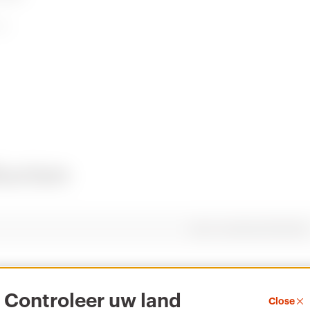
99
CENTRAL
AUTOCAD Plugin
ducten
Downloaden
Downloaden
Meer tonen
Meer tonen
Aant. modules EN 50022
Ga naar downloadgedeelte
Ga naar softwaregedeelte
12
Controleer uw land
Close