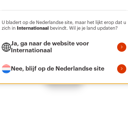
U bladert op de Nederlandse site, maar het lijkt erop dat u
24 (12x2)
zich in
Internationaal
bevindt. Wil je je land updaten?
Ja, ga naar de website voor
Internationaal
36 (12x3)
Nee, blijf op de Nederlandse site
Toon alles
48 (12x4)