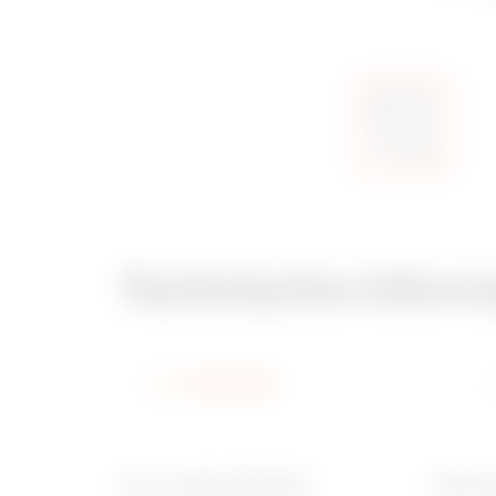
Technische inform
Informatie
Aant. modules EN 50022
Ware N