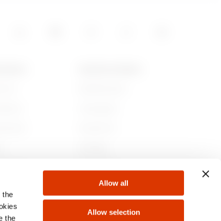
 GEWISS
NIEUWS EN MEDIA
jn we
Bedrijfsnieuws
iedenis
Campagnes
aamheid
Persbericht
r
GW Mag
 bij ons
Downloaden
Allow all
ten
 the
ookies
Allow selection
e the