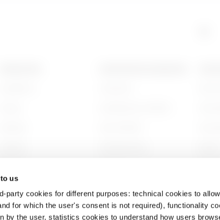
PRODUCTEN
CONTACTEN EN DIENSTEN
OVER
Installation
Contacten
Wie zi
Energy
Hoofdkantoor GEWISS
Gesch
Building
Zoek GEWISS
Duurz
Lighting
Ondersteuning
Bestuu
Mobility
Software
Werken
 to us
Toepassingen
BIM
Projec
d-party cookies for different purposes: technical cookies to allow
nd for which the user's consent is not required), functionality c
en by the user, statistics cookies to understand how users brows