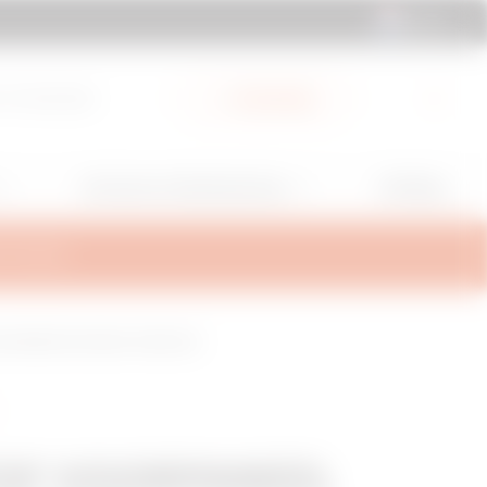
NL | NL
 & Downloads
My Gewiss
GW Mag
Services en Ondersteuning
TEUNING
MUURBEVESTIGING 24 MODULE
OF VOORPANEEL