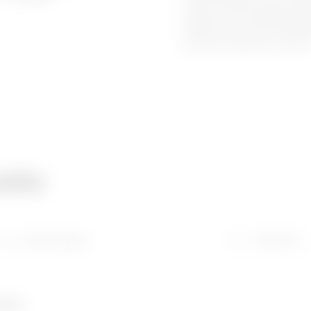
40CDE kasten volgens Duitse
opbouw- of inbouwmontage i
voltooid door de 40 CDE ka
gerookt transparante deure
atie
Downloaden
Software
umber