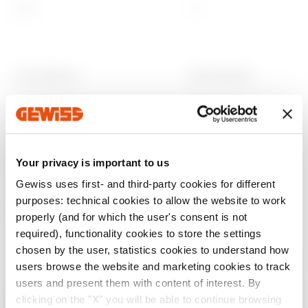
Rood
16
Soort gebruik
Ware Number
Zwaar gebruik
85366990
Your privacy is important to us
Gewiss uses first- and third-party cookies for different
purposes: technical cookies to allow the website to work
Gerelateerde producten
properly (and for which the user's consent is not
required), functionality cookies to store the settings
CE-markering
Geef het certificaat
chosen by the user, statistics cookies to understand how
Product Data Sheet
AUTOCAD Plugin
Technische
ENERGYpro
weer
Gewiss Code
Nominale stroom
users browse the website and marketing cookies to track
kenmerken
(A)
users and present them with content of interest. By
Downloaden
Downloaden
Downloaden
Downloaden
Downloaden
Downloaden
clicking on the "X" you will be able to continue browsing
Controleer uw land
Close