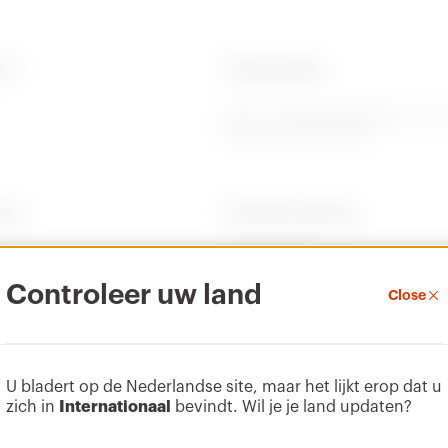
cod
Gloeidraadtest
850 °C (actieve onderdelen) - 65
(passieve onderdelen)
ie h
Nominale spanning
200 - 250 V
Controleer uw land
Close
U bladert op de Nederlandse site, maar het lijkt erop dat u
zich in
Internationaal
bevindt. Wil je je land updaten?
ducten