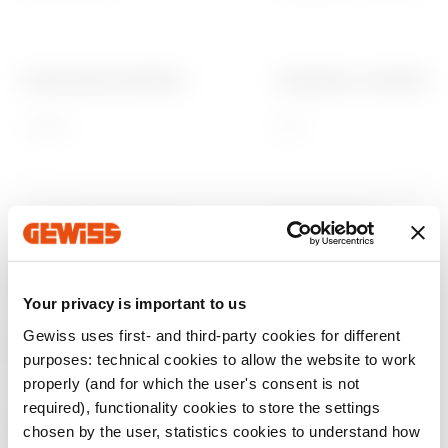
Totaal aantal activiteiten
Toegestane overbelastin
> 2000
42 A
Thermodruk met kogel
Ware Number
125 °C (actieve onderdelen) - 80 °C
85366990
(passieve onderdelen)
Your privacy is important to us
Gewiss uses first- and third-party cookies for different
purposes: technical cookies to allow the website to work
properly (and for which the user's consent is not
required), functionality cookies to store the settings
Gerelateerde producten
chosen by the user, statistics cookies to understand how