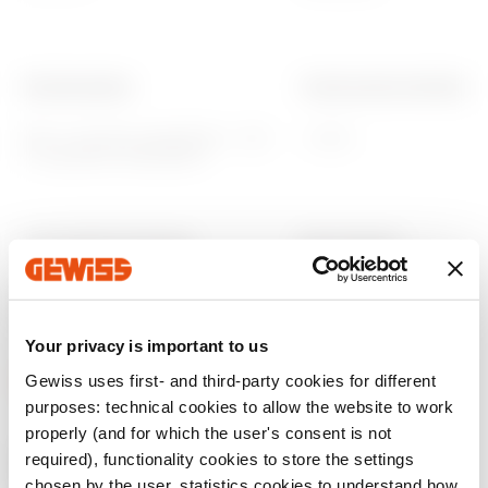
Gloeidraadtest
Totaal aantal activiteiten
850 °C (actieve onderdelen) - 650
> 2000
°C (passieve onderdelen)
Thermodruk met kogel
Ware Number
125 °C (actieve onderdelen) - 80 °C
85366990
(passieve onderdelen)
Your privacy is important to us
Gewiss uses first- and third-party cookies for different
purposes: technical cookies to allow the website to work
properly (and for which the user's consent is not
Gerelateerde producten
required), functionality cookies to store the settings
chosen by the user, statistics cookies to understand how