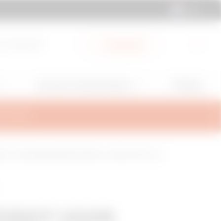
NL | NL
 & Downloads
My Gewiss
GW Mag
Services en Ondersteuning
TEUNING
ERSIE - MOTORBEDIENINGSAPPARAAT - MSX/E/M 400-630
TIEKIT VOOR