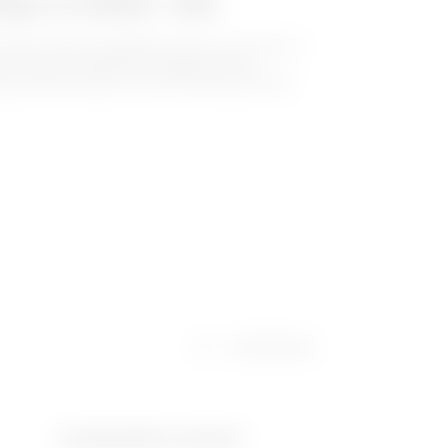
ngen tot 1600A - IP55
 kasten staat robuustheid voorop, met name in
e mate van bescherming tegen externe
 breekvermogen van de kortsluiting vereist
Certificaten
Functionele dim. LxH (mm)