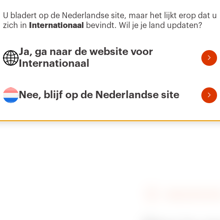
Meer tonen
Meer tonen
U bladert op de Nederlandse site, maar het lijkt erop dat u
zich in
Internationaal
bevindt. Wil je je land updaten?
00 mm
Verticaal
MSX/E/M4
Ga naar downloadgedeelte
Ja, ga naar de website voor
Ga naar softwaregedeelte
Internationaal
50 mm
Verticaal
MSX/E/M4
Nee, blijf op de Nederlandse site
VERKOOPPUNT