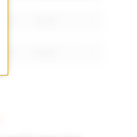
Meer tonen
00-630
600 x 500
00-630
850 x 500
EN