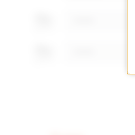
Meer tonen
Meer tonen
GWD3558
6
GWD3559
8