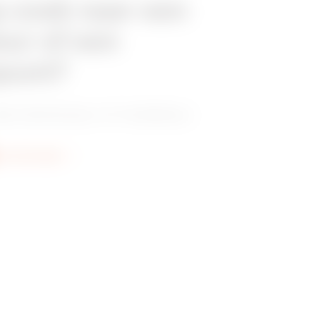
p zoek naar een
eur of een
punt?
e distributeur of installateur.
er informatie