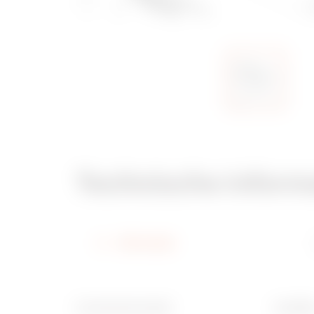
Technische inform
Informatie
Functionele breedte
Installat