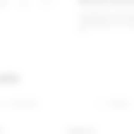
Modulaire behuizi
In de QDX 1600 H serie van
toepassingen waar een hog
omstandigheden en een hoog
zijn.
atie
Downloaden
Software
ie
Geschikt voor