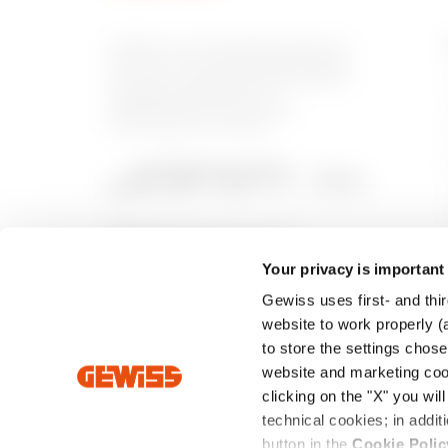
GEWISS is een belangrijke speler op
de markt voor productieoplossingen
voor huis- en gebouwautomatisering,
energiebeschermings- en
distributiesystemen, slimme
verlichting en e-mobility.
Your privacy is important
Gewiss uses first- and thir
website to work properly (a
to store the settings chos
website and marketing cook
clicking on the "X" you wil
technical cookies; in add
Intrastat
Standaard verkoopvoorwaarden
Priva
button in the
Cookie Polic