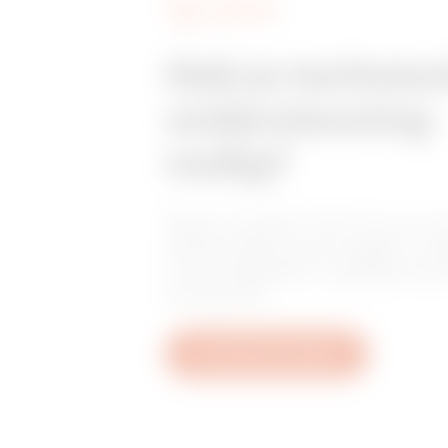
DIENSTEN
Heb je technis
ondersteuning
nodig?
Neem contact met ons op vo
antwoorden op je vragen: vr
over installaties, regelgeving 
producten.
Een ticket aanmaken