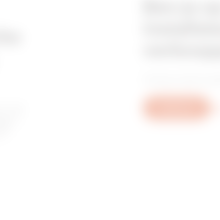
Ben je o
installat
che
verkoop
Vind je vertrouwd
or de
Schrijf ons
Me
agen
of