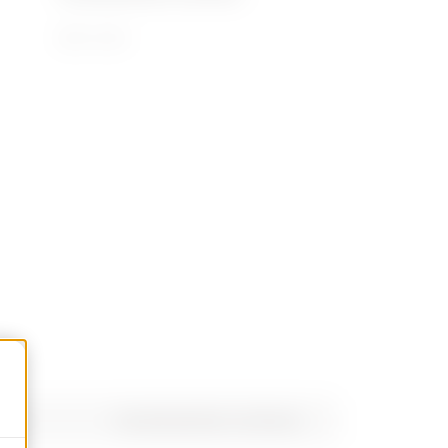
850 x 500
AUTOCAD Plugin
oor
Functionele dim. LxH (mm)
Downloaden