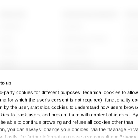
PRODUCTEN
CONTACTEN EN DIENSTEN
OVER
Installation
Contacten
Wie zi
Energy
Hoofdkantoor GEWISS
Gesch
Building
Zoek GEWISS
Duurz
Lighting
Ondersteuning
Bestuu
Mobility
Software
Werken
 to us
Toepassingen
BIM
Projec
d-party cookies for different purposes: technical cookies to allow
nd for which the user's consent is not required), functionality c
en by the user, statistics cookies to understand how users brows
ies to track users and present them with content of interest. B
l be able to continue browsing and refuse all cookies other than
ition, you can always change your choices via the "Manage Priv
cybeleid
Cookiebeleid
Juridisch
Toegankelijkheidsverklaring
y
. Lastly, for further information please also consult our
Privacy