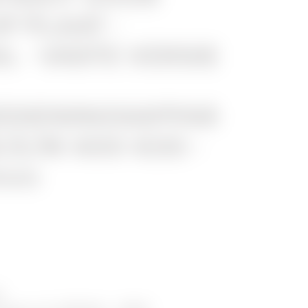
P PLAAT -
L - VASTE VERSIE
DIENINGSAPPAR
X/E/M 400-630 -
0mm
H