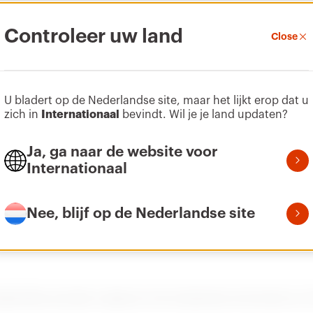
Controleer uw land
Close
600 x 150
U bladert op de Nederlandse site, maar het lijkt erop dat u
zich in
Internationaal
bevindt. Wil je je land updaten?
600 x 200
Ja, ga naar de website voor
Internationaal
Toon alles
600 x 300
Nee, blijf op de Nederlandse site
600 x 400
laatstalen panelen uitgerust met draaiende scharnieren en 1