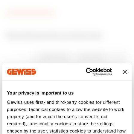
Gerelateerde producten
CE-markering
Geef het certificaat
Product Data Sheet
PROJEX
Technische
CENTRAL
weer
Gewiss Code
Aant. polen
kenmerken
Downloaden
Downloaden
Downloaden
Downloaden
Downloaden
Downloaden
Meer tonen
Meer tonen
GWD4001
2P
Your privacy is important to us
Gewiss uses first- and third-party cookies for different
purposes: technical cookies to allow the website to work
GWD4002
2P
properly (and for which the user's consent is not
Ga naar downloadgedeelte
required), functionality cookies to store the settings
chosen by the user, statistics cookies to understand how
Ga naar softwaregedeelte