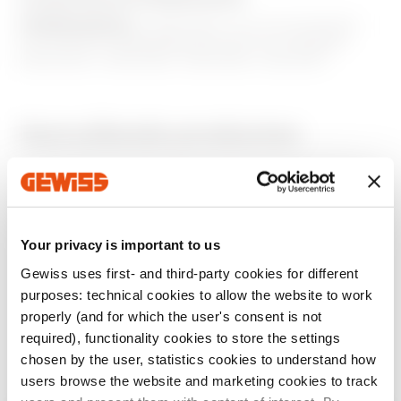
OPMERKINGEN:
te gebruiken voor het aanpassen
van het KNX drukknoppaneel met 6 en 4 kanalen
(GW1x783A, GW1x784A, GW1x785A, GW1x787).
GW10506A
Inbraakalarm
Aanvullende producten
GW10507A
Sleutel
GW10508A
AAN UIT
Your privacy is important to us
Gewiss uses first- and third-party cookies for different
purposes: technical cookies to allow the website to work
GW10509A
AAN
properly (and for which the user's consent is not
GW14553
GW14554
required), functionality cookies to store the settings
VERVANGBARE
VERVANGBARE
chosen by the user, statistics cookies to understand how
DRUKKNOPSLEUTEL
DRUKKNOPSLEUTEL
users browse the website and marketing cookies to track
VOOR
VOOR
DRUKKNOPPANEEL -
DRUKKNOPPANEEL -
GW10510A
UIT