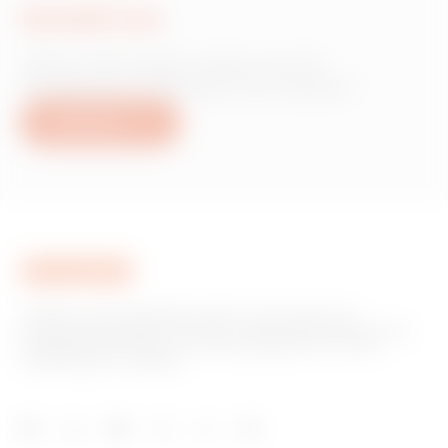
Schrijf ons
Heb je informatie nodig over de
producten of diensten van Gewiss?
Schrijf ons
GEWISS is een belangrijke speler op de markt voor
productieoplossingen voor huis- en gebouwautomatisering,
energiebeschermings- en distributiesystemen, slimme
verlichting en e-mobility.