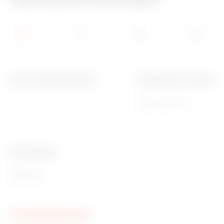
Aant. modules EN 50022
Buitenste afm. LxHxD (m
4
308 x 169 x 70
Ware Number
85381000