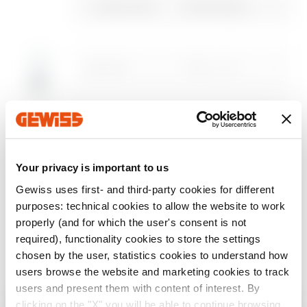
weer
Gewiss Code
Omschrijving
kenmerken
Downloaden
Downloaden
Downloaden
Downloaden
Downloaden
Downloaden
Meer tonen
Meer tonen
GW20510
1P NO - 10 A
Ga naar downloadgedeelte
GW20511
1P NO - 10 A
Your privacy is important to us
Ga naar softwaregedeelte
Gewiss uses first- and third-party cookies for different
GW20512
1P NO - 10 A
purposes: technical cookies to allow the website to work
properly (and for which the user's consent is not
required), functionality cookies to store the settings
chosen by the user, statistics cookies to understand how
GW20513
1P NO - 10 A
users browse the website and marketing cookies to track
Toon alles
users and present them with content of interest. By
clicking on the "X" you will be able to continue browsing