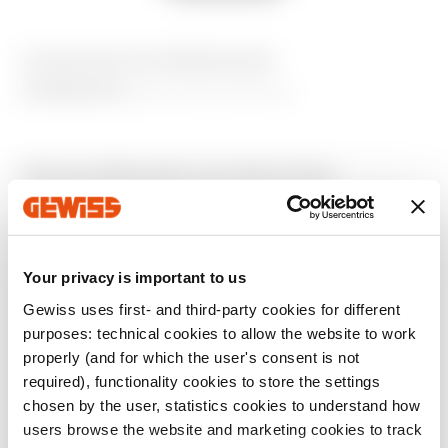
GW22106
6 modules
UITRUSTING EN OPMERKINGEN
KENMERKEN:
glanzende afwerking.
GW22107
4+4 modules
Aanvullende producten
GW22108
6+6 modules
Your privacy is important to us
Gewiss uses first- and third-party cookies for different
purposes: technical cookies to allow the website to work
properly (and for which the user's consent is not
required), functionality cookies to store the settings
GW20201
GW20577
chosen by the user, statistics cookies to understand how
ITALIAANSE
TWEEWEGSCHAKEL
users browse the website and marketing cookies to track
STANDAARD
AAR 1P 250 Vac - 16