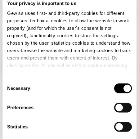
Your privacy is important to us
Gewiss uses first- and third-party cookies for different
purposes: technical cookies to allow the website to work
properly (and for which the user's consent is not
required), functionality cookies to store the settings
chosen by the user, statistics cookies to understand how
users browse the website and marketing cookies to track
users and present them with content of interest. By
clicking on the "X" you will be able to continue browsing
Controleer uw land
Close
and refuse all cookies other than technical cookies; in
addition, you can always change your choices via the
C
"Manage Privacy " button in the
Cookie Policy
. Lastly,
Necessary
o
U bladert op de Nederlandse site, maar het lijkt
for further information please also consult our
Privacy
n
erop dat u zich in
Internationaal
bevindt. Wil je
Notice
.
je land updaten?
s
Preferences
e
Ja, ga naar de website voor
n
GEWISS is een belangrijke speler op de markt voor
Internationaal
t
Statistics
productieoplossingen voor huis- en gebouwautomatisering,
energiebeschermings- en distributiesystemen, slimme
S
verlichting en e-mobility.