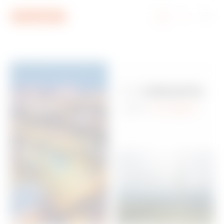
Ga naar menu
Ga naar hoofdinhoud
Ga naar voettekst
Ga naar My Gewiss
De
industrie
van
morgen