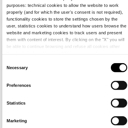
purposes: technical cookies to allow the website to work
properly (and for which the user's consent is not required),
functionality cookies to store the settings chosen by the
user, statistics cookies to understand how users browse the
website and marketing cookies to track users and present
PRODUCTEN
them with content of interest. By clicking on the "X" you will
be able to continue browsing and refuse all cookies other
Controleer uw land
Close
Installation
than technical cookies; in addition, you can always change
your choices via the "Manage Privacy " button in
Energy
C
the
Cookie Policy
. Lastly, for further information please also
Necessary
o
U bladert op de Nederlandse site, maar het lijkt
Building
consult our
Privacy Notice
.
n
erop dat u zich in
Internationaal
bevindt. Wil je je
land updaten?
s
Lighting
Preferences
e
Mobility
n
Ja, ga naar de website voor Internationaal
t
Statistics
Toepassingen
S
e
Nee, blijf op de Nederlandse site
Contacten en Diensten
Marketing
l