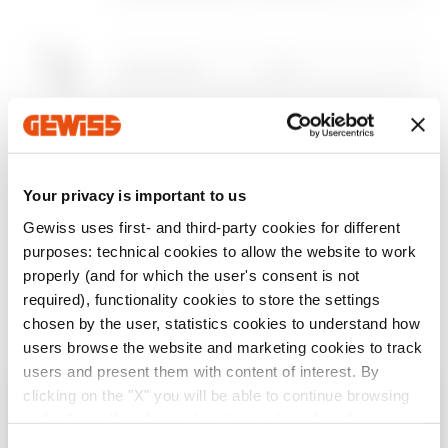
MVC1910LD
Z275
Scarica
Scarica
Scopri di più
Scopri di più
MVC1910LF
Z275
Your privacy is important to us
Gewiss uses first- and third-party cookies for different
purposes: technical cookies to allow the website to work
MVC1910LH
Z275
properly (and for which the user's consent is not
Vai all’area software
required), functionality cookies to store the settings
chosen by the user, statistics cookies to understand how
users browse the website and marketing cookies to track
MVC1910LL
Z275
users and present them with content of interest. By
Mostra tutto
clicking on the "X" you will be able to continue browsing
Verifica il tuo paese
Chiudi
and refuse all cookies other than technical cookies; in
addition, you can always change your choices via the
MVC1910LP
Z275